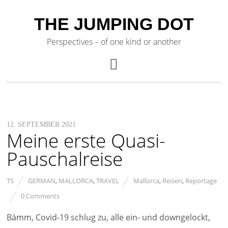
THE JUMPING DOT
Perspectives – of one kind or another
12. SEPTEMBER 2021
Meine erste Quasi-
Pauschalreise
TS
GERMAN
,
MALLORCA
,
TRAVEL
Mallorca
,
Reisen
,
Reportage
0 Comments
Bämm, Covid-19 schlug zu, alle ein- und downgelockt,